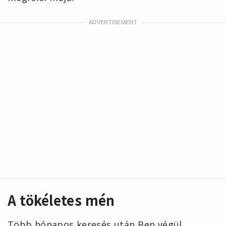
A tökéletes mén
Több hónapos keresés után Ben végül